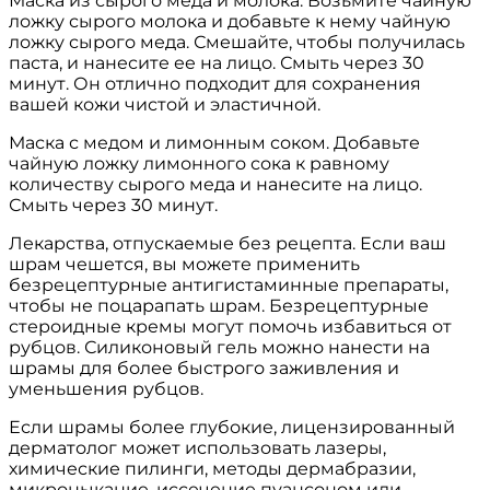
Маска из сырого меда и молока. Возьмите чайную
ложку сырого молока и добавьте к нему чайную
ложку сырого меда. Смешайте, чтобы получилась
паста, и нанесите ее на лицо. Смыть через 30
минут. Он отлично подходит для сохранения
вашей кожи чистой и эластичной.
Маска с медом и лимонным соком. Добавьте
чайную ложку лимонного сока к равному
количеству сырого меда и нанесите на лицо.
Смыть через 30 минут.
Лекарства, отпускаемые без рецепта. Если ваш
шрам чешется, вы можете применить
безрецептурные антигистаминные препараты,
чтобы не поцарапать шрам. Безрецептурные
стероидные кремы могут помочь избавиться от
рубцов. Силиконовый гель можно нанести на
шрамы для более быстрого заживления и
уменьшения рубцов.
Если шрамы более глубокие, лицензированный
дерматолог может использовать лазеры,
химические пилинги, методы дермабразии,
микроныкание, иссечение пуансоном или