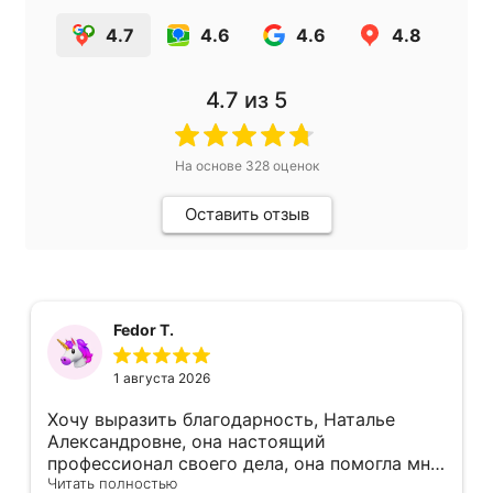
4.7
4.6
4.6
4.8
4.7
из 5
На основе
328
оценок
Оставить отзыв
Fedor T.
1 августа 2026
Хочу выразить благодарность, Наталье
Александровне, она настоящий
профессионал своего дела, она помогла мне
не в простой ситуации
Читать полностью