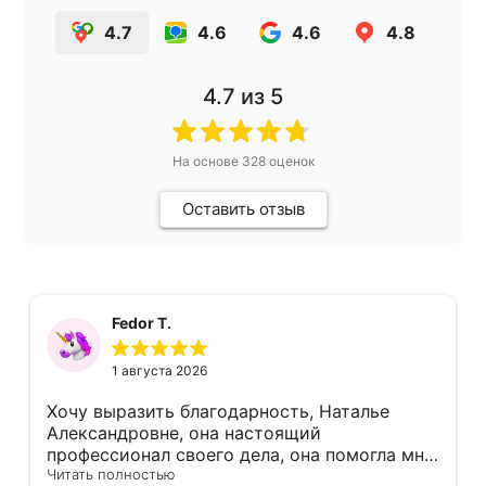
4.7
4.6
4.6
4.8
4.7
из 5
На основе
328
оценок
Оставить отзыв
Fedor T.
1 августа 2026
Хочу выразить благодарность, Наталье
Александровне, она настоящий
профессионал своего дела, она помогла мне
не в простой ситуации
Читать полностью